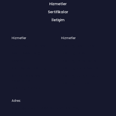
Hizmetler
Sertifikalar
İletişim
Hizmetler
Hizmetler
Alüminyum Bariyer
Lashing Gemi Üzeri
Gemi Acenteliği
Lashing OOG
Kaynak
Lashing Paketleme
Konteyner Lashing
Lashing Roro Gemisi
Shrink Paket ve
Lashing Rüzgar Gülü
Kasalama
Lashing Tır Üzeri
Lashing Branda
Adres:
Alsancak Mah. 1464 Sk. No:2 K:3 D:301
Konak / İzmir