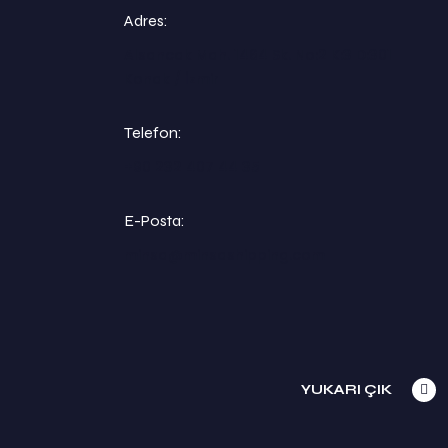
Adres:
Alsancak Mah. 1464 Sk. No:2 K:3 D:301
Konak / İzmir
Telefon:
+90 232 407 44 35
E-Posta:
minsa@minsashipping.com
YUKARI ÇIK