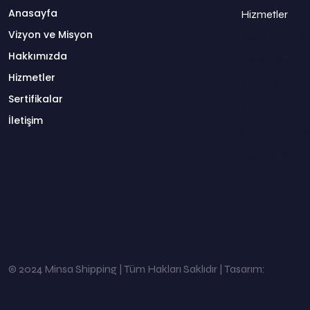
Anasayfa
Hizmetler
Vizyon ve Misyon
Alüminyum Ba
Hakkımızda
Gemi Acenteli
Hizmetler
Kaynak
Sertifikalar
Konteyner La
İletişim
Shrink Paket
Lashing Bran
© 2024 Minsa Shipping | Tüm Hakları Saklıdır | Tasarım:
Pemedy