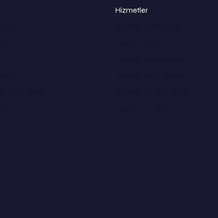
Hizmetler
riyer
Lashing Gemi Üzeri
ği
Lashing OOG
Lashing Paketleme
shing
Lashing Roro Gemisi
 ve Kasalama
Lashing Rüzgar Gülü
da
Lashing Tır Üzeri
a