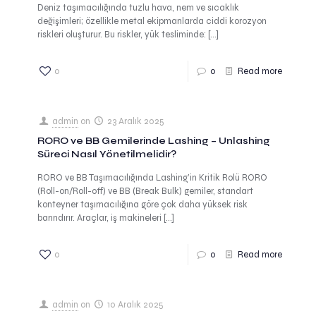
Deniz taşımacılığında tuzlu hava, nem ve sıcaklık
değişimleri; özellikle metal ekipmanlarda ciddi korozyon
riskleri oluşturur. Bu riskler, yük tesliminde:
[…]
0
0
Read more
admin
on
23 Aralık 2025
RORO ve BB Gemilerinde Lashing – Unlashing
Süreci Nasıl Yönetilmelidir?
RORO ve BB Taşımacılığında Lashing’in Kritik Rolü RORO
(Roll-on/Roll-off) ve BB (Break Bulk) gemiler, standart
konteyner taşımacılığına göre çok daha yüksek risk
barındırır. Araçlar, iş makineleri
[…]
0
0
Read more
admin
on
10 Aralık 2025