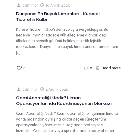
admin
on
10 Aralık 2025
Dünyanın En Büyük Limanları – Küresel
Ticaretin Kalbi
Küresel ticaretin %90’ı denizyoluyla gerçekleşiyor. Bu
nedenle limanlar sadece yük elleçleme alanları değil;
ülkelerin ekonomik gücünü belirleyen kritik lojistik
merkezleridir. Dünyanın en büyük limanlarını anlamak, hem
[…]
0
0
Read more
admin
on
4 Aralık 2025
Gemi Acenteliği Nedir? Liman
Operasyonlarında Koordinasyonun Merkezi
Gemi Acenteliği Nedir? Gemi acenteliği, bir geminin limana
yanaşmasından ayrılışına kadar geçen süreçte tüm
operasyonların yönetilmesini sağlayan profesyonel
hizmettir. Gemi sahibi veya operatör adına hareket eden