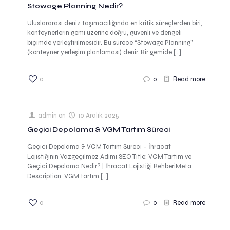
Stowage Planning Nedir?
Uluslararası deniz taşımacılığında en kritik süreçlerden biri,
konteynerlerin gemi üzerine doğru, güvenli ve dengeli
biçimde yerleştirilmesidir. Bu sürece “Stowage Planning”
(konteyner yerleşim planlaması) denir. Bir gemide
[…]
0
0
Read more
admin
on
10 Aralık 2025
Geçici Depolama & VGM Tartım Süreci
Geçici Depolama & VGM Tartım Süreci – İhracat
Lojistiğinin Vazgeçilmez Adımı SEO Title: VGM Tartım ve
Geçici Depolama Nedir? | İhracat Lojistiği RehberiMeta
Description: VGM tartım
[…]
0
0
Read more