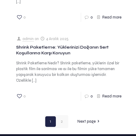
[…]
0
0
Read more
admin
on
4 Aralık 2025
Shrink Paketleme: Yüklerinizi Doğanın Sert
Koşullarına Karşı Koruyun
Shrink Paketleme Nedir? Shrink paketleme, yüklerin özel bir
plastik film ile sarılması ve ısı ile bu filmin yüke tamamen
yapışarak koruyucu bir kalkan oluşturması işlemidir.
Özellikle
[…]
0
0
Read more
1
2
Next page