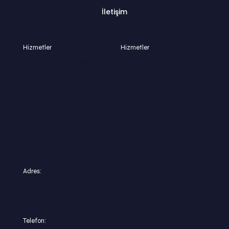
İletişim
Hizmetler
Hizmetler
Alüminyum Bariyer
Lashing Gemi Üzeri
Gemi Acenteliği
Lashing OOG
Kaynak
Lashing Paketleme
Konteyner Lashing
Lashing Roro Gemisi
Shrink Paket ve
Lashing Rüzgar Gülü
Kasalama
Lashing Tır Üzeri
Lashing Branda
Adres:
Alsancak Mah. 1464 Sk. No:2 K:3 D:301
Konak / İzmir
Telefon: