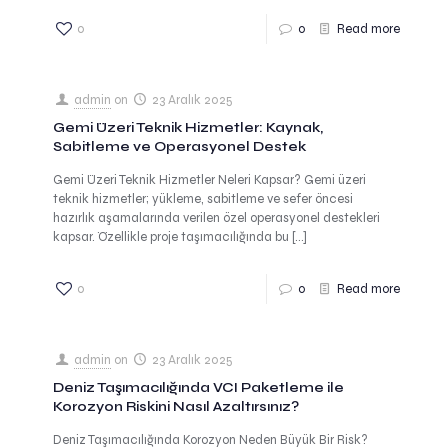
0
0
Read more
admin
on
23 Aralık 2025
Gemi Üzeri Teknik Hizmetler: Kaynak,
Sabitleme ve Operasyonel Destek
Gemi Üzeri Teknik Hizmetler Neleri Kapsar? Gemi üzeri
teknik hizmetler; yükleme, sabitleme ve sefer öncesi
hazırlık aşamalarında verilen özel operasyonel destekleri
kapsar. Özellikle proje taşımacılığında bu
[…]
0
0
Read more
admin
on
23 Aralık 2025
Deniz Taşımacılığında VCI Paketleme ile
Korozyon Riskini Nasıl Azaltırsınız?
Deniz Taşımacılığında Korozyon Neden Büyük Bir Risk?