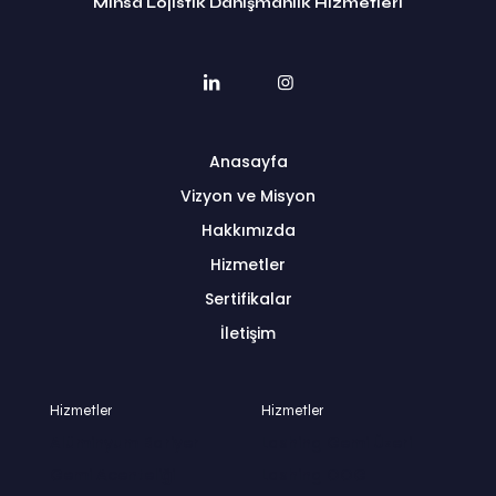
Minsa Lojistik Danışmanlık Hizmetleri
Anasayfa
Vizyon ve Misyon
Hakkımızda
Hizmetler
Sertifikalar
İletişim
Hizmetler
Hizmetler
Alüminyum Bariyer
Lashing Gemi Üzeri
Gemi Acenteliği
Lashing OOG