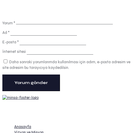
Yorum
*
Ad
*
E-posta
*
İnternet sitesi
Daha sonraki yorumlarımda kullanılması için adım, e-posta adresim ve
site adresim bu tarayıcıya kaydedilsin.
Minsa Lojistik Danışmanlık Hizmetleri
Anasayfa
Vizyon ve Misyon